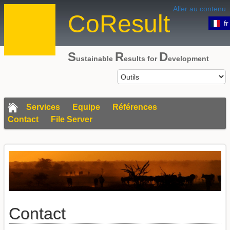
Aller au contenu
CoResult
fr
S
R
D
ustainable
esults for
evelopment
Services
Equipe
Références
Contact
File Server
Contact